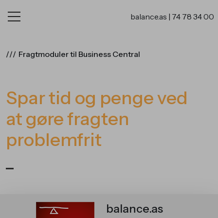
balance.as
|
74 78 34 00
///
Fragtmoduler til Business Central
Spar tid og penge ved
E-handel
at gøre fragten
problemfrit
_
Samarbejde
balance.as
Artikler