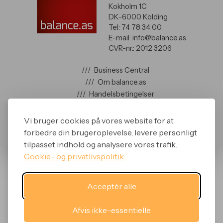
Kokholm 1C
DK-6000 Kolding
Tel: 74 78 34 00
E-mail: info@balance.as
CVR-nr.: 2012 3206
///
Business Central
///
Om balance.as
///
Handelsbetingelser
///
Cookie- og privatlivspolitik
Vi bruger cookies på vores website for at
forbedre din brugeroplevelse, levere personligt
tilpasset indhold og analysere vores trafik.
Cookie- og privatlivspolitik.
Acceptér alle
Afvis ikke-essentielle